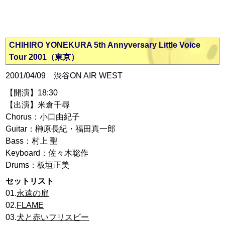
CHIHIRO YONEKURA 5th Annyversary Little Voice
Tour 2001（東京）
2001/04/09 渋谷ON AIR WEST
【開演】18:30
【出演】米倉千尋
Chorus：小口由紀子
Guitar：榊原長紀・福田真一郎
Bass：村上 聖
Keyboard：佐々木聡作
Drums：板垣正美
セットリスト
01.
永遠の扉
02.
FLAME
03.
犬と赤いフリスビー