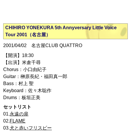
CHIHIRO YONEKURA 5th Annyversary Little Voice
Tour 2001（名古屋）
2001/04/02 名古屋CLUB QUATTRO
【開演】18:30
【出演】米倉千尋
Chorus：小口由紀子
Guitar：榊原長紀・福田真一郎
Bass：村上 聖
Keyboard：佐々木聡作
Drums：板垣正美
セットリスト
01.
永遠の扉
02.
FLAME
03.
犬と赤いフリスビー