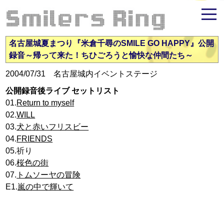
米倉千尋ファンサイト - Smilers Ring
名古屋城夏まつり『米倉千尋のSMILE GO HAPPY』公開
録音～帰って来た！ちひごろうと愉快な仲間たち～
2004/07/31 名古屋城内イベントステージ
公開録音後ライブ セットリスト
01.
Return to myself
02.
WILL
03.
犬と赤いフリスビー
04.
FRIENDS
05.祈り
06.
桜色の街
07.
トムソーヤの冒険
E1.
嵐の中で輝いて