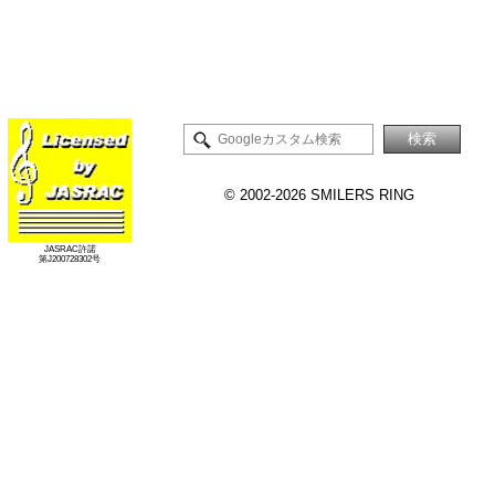
©
2002-2026 SMILERS RING
JASRAC許諾
第J200728302号