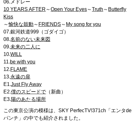
06.メドレー
10 YEARS AFTER
～
Open Your Eyes
～
Truth
～
Butterfly
Kiss
～
愉快な鼓動
～
FRIENDS
～
My song for you
07.銀河鉄道999（ゴダイゴ）
08.
名前のない未来図
09.
未来の二人に
10.
WILL
11.
be with you
12.
FLAME
13.
永遠の扉
E1.
Just Fly Away
E2.
僕のスピードで
（新曲）
E3.
陽のあたる場所
この東京公演の模様は、SKY PerfecTV!371ch「エンタde
パンチ」の中でも紹介されました。