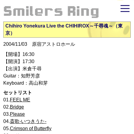
米倉千尋ファンサイト - Smilers Ring
Chihiro Yonekura Live the CHIHIROX～千尋魂～（東
京）
2004/11/03 原宿アストロホール
【開場】16:30
【開演】17:30
【出演】米倉千尋
Guitar：知野芳彦
Keyboard：高山和芽
セットリスト
01.
FEEL ME
02.
Bridge
03.
Please
04.
斎歌-いつきうた-
05.
Crimson of Butterfly