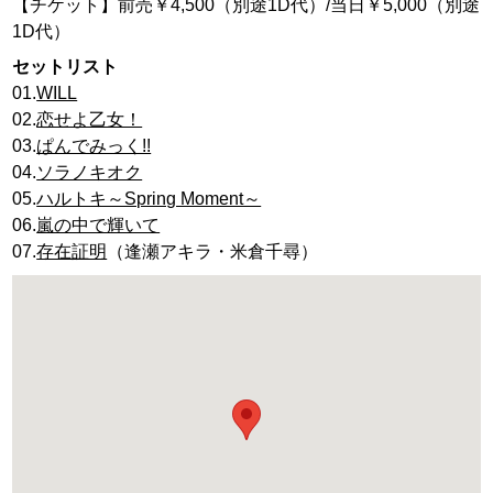
【チケット】前売￥4,500（別途1D代）/当日￥5,000（別途
1D代）
セットリスト
01.
WILL
02.
恋せよ乙女！
03.
ぱんでみっく!!
04.
ソラノキオク
05.
ハルトキ～Spring Moment～
06.
嵐の中で輝いて
07.
存在証明
（逢瀬アキラ・米倉千尋）