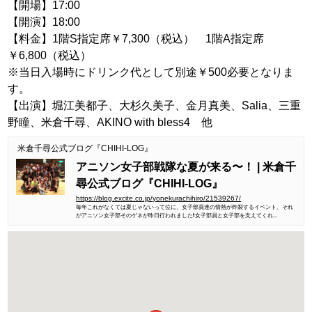
【開場】17:00
【開演】18:00
【料金】1階S指定席￥7,300（税込） 1階A指定席
￥6,800（税込）
※当日入場時にドリンク代として別途￥500必要となりま
す。
【出演】堀江美都子、大杉久美子、金月真美、Salia、三重
野瞳、米倉千尋、AKINO with bless4 他
米倉千尋公式ブログ『CHIHI-LOG』
アニソン女子部戦隊な夏が来る〜！ | 米倉千
尋公式ブログ『CHIHI-LOG』
https://blog.excite.co.jp/yonekurachihiro/21539267/
毎年これがなくては夏じゃないって位に、女子部員達の情熱が炸裂するイベント、それ
がアニソン女子部そのゲネが昨日行われました❗️女子部員と女子部を支えてくれ...