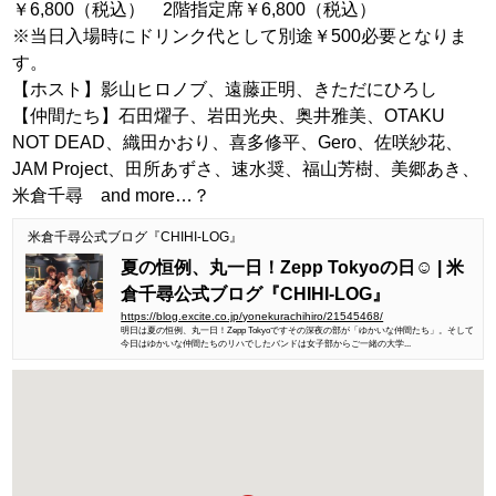
￥6,800（税込） 2階指定席￥6,800（税込）
※当日入場時にドリンク代として別途￥500必要となりま
す。
【ホスト】影山ヒロノブ、遠藤正明、きただにひろし
【仲間たち】石田燿子、岩田光央、奥井雅美、OTAKU
NOT DEAD、織田かおり、喜多修平、Gero、佐咲紗花、
JAM Project、田所あずさ、速水奨、福山芳樹、美郷あき、
米倉千尋 and more…？
米倉千尋公式ブログ『CHIHI-LOG』
夏の恒例、丸一日！Zepp Tokyoの日☺︎ | 米
倉千尋公式ブログ『CHIHI-LOG』
https://blog.excite.co.jp/yonekurachihiro/21545468/
明日は夏の恒例、丸一日！Zepp Tokyoですその深夜の部が「ゆかいな仲間たち」。そして
今日はゆかいな仲間たちのリハでしたバンドは女子部からご一緒の大学...