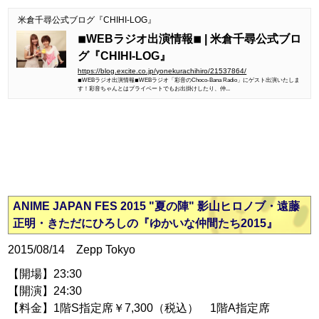
米倉千尋公式ブログ『CHIHI-LOG』
◾︎WEBラジオ出演情報◾︎ | 米倉千尋公式ブロ
グ『CHIHI-LOG』
https://blog.excite.co.jp/yonekurachihiro/21537864/
◾︎WEBラジオ出演情報◾︎WEBラジオ「彩音のChoco-Bana Radio」にゲスト出演いたしま
す！彩音ちゃんとはプライベートでもお出掛けしたり、仲...
ANIME JAPAN FES 2015 "夏の陣" 影山ヒロノブ・遠藤
正明・きただにひろしの『ゆかいな仲間たち2015』
2015/08/14 Zepp Tokyo
【開場】23:30
【開演】24:30
【料金】1階S指定席￥7,300（税込） 1階A指定席