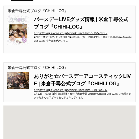
米倉千尋公式ブログ『CHIHI-LOG』
バースデーLIVEグッズ情報 | 米倉千尋公式
ブログ『CHIHI-LOG』
https://blog.excite.co.jp/yonekurachihiro/21557858/
◾︎◻︎バースデーLIVEグッズ情報◻︎◾︎8月19日（水）に開催する『米倉千尋 Birthday Acoustic
Live 2015』今年は初代バンド...
米倉千尋公式ブログ『CHIHI-LOG』
ありがと☆バースデーアコースティックLIV
E | 米倉千尋公式ブログ『CHIHI-LOG』
https://blog.excite.co.jp/yonekurachihiro/21574521/
8月19日、私のお誕生日に開催された『米倉千尋 Birthday Acoustic Live 2015』ご来場くだ
さったみんな♡どうもありがとうございまし...