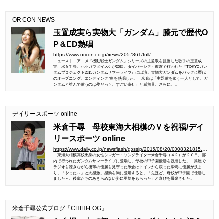
ORICON NEWS
玉置成実ら実物大「ガンダム」膝元で歴代O
P＆ED熱唱
https://www.oricon.co.jp/news/2057861/full/
ニュース｜ アニメ『機動戦士ガンダム』シリーズの主題歌を担当した歌手の玉置成
実、米倉千尋、ハセガワダイスケが20日、ダイバーシティ東京で行われた『TOKYOガン
ダムプロジェクト2015ガンダムサマーライブ』に出演。実物大ガンダムをバックに歴代
のオープニング、エンディング7曲を熱唱した。 米倉は「主題歌を歌う一人として、ガ
ンダムと並んで歌うのは夢だった。すごい幸せ」と感無量。さらに、...
デイリースポーツ online
米倉千尋 母校東海大相模のＶを祝福/デイ
リースポーツ online
https://www.daily.co.jp/newsflash/gossip/2015/08/20/0008321815.shtml
東海大相模高校出身の女性シンガー・ソングライター米倉千尋（４２）が２０日、都
内で行われたガンダムサマーライブに登場し、母校の甲子園優勝を祝福した。 楽屋で
ラジオを聴きながら後輩の優勝を見守った米倉はトイレから戻った瞬間に優勝が決ま
り、「やった～」と大感激。感動を胸に登壇すると、「先ほど、母校が甲子園で優勝し
ました～。後輩たちのあきらめない姿に勇気をもらった」と喜びを爆発させた。
米倉千尋公式ブログ『CHIHI-LOG』