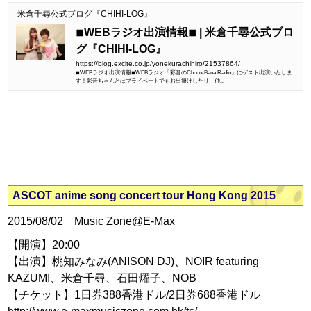
米倉千尋公式ブログ『CHIHI-LOG』
◾︎WEBラジオ出演情報◾︎ | 米倉千尋公式ブロ
グ『CHIHI-LOG』
https://blog.excite.co.jp/yonekurachihiro/21537864/
◾︎WEBラジオ出演情報◾︎WEBラジオ「彩音のChoco-Bana Radio」にゲスト出演いたしま
す！彩音ちゃんとはプライベートでもお出掛けしたり、仲...
ASCOT anime song concert tour Hong Kong 2015
2015/08/02 Music Zone@E-Max
【開演】20:00
【出演】桃知みなみ(ANISON DJ)、NOIR featuring
KAZUMI、米倉千尋、石田燿子、NOB
【チケット】1日券388香港ドル/2日券688香港ドル