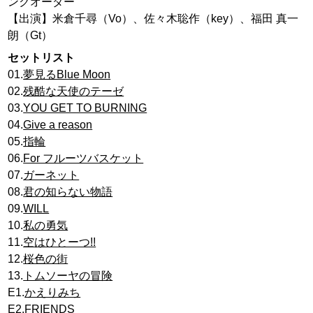
ンクオーダー
【出演】米倉千尋（Vo）、佐々木聡作（key）、福田 真一
朗（Gt）
セットリスト
01.
夢見るBlue Moon
02.
残酷な天使のテーゼ
03.
YOU GET TO BURNING
04.
Give a reason
05.
指輪
06.
For フルーツバスケット
07.
ガーネット
08.
君の知らない物語
09.
WILL
10.
私の勇気
11.
空はひとーつ!!
12.
桜色の街
13.
トムソーヤの冒険
E1.
かえりみち
E2.
FRIENDS