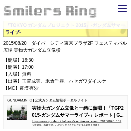
米倉千尋ファンサイト - Smilers Ring
『TOKYO ガンダムプロジェクト 2015』‐ガンダムサマー
ライブ‐
2015/08/20 ダイバーシティ東京プラザ2F フェスティバル
広場 実物大ガンダム立像横
【開場】16:30
【開演】17:00
【入場】無料
【出演】玉置成実、米倉千尋、ハセガワダイスケ
【MC】能登有沙
GUNDAM.INFO | 公式ガンダム情報ポータルサイト
実物大ガンダム立像と一緒に熱唱！「TGP2
015‐ガンダムサマーライブ‐」レポート | G...
https://www.gundam.info/news/event/news_event_20150820_13709p.html
玉置成実、米倉千尋、ハセガワダイスケがガンダム楽曲を披露！