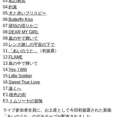
03.
私の勇気
04.
約束
05.
犬と赤いフリスビー
06.
Butterfly Kiss
07.
琥珀の揺りかご
08.
DEAR MY GIRL
09.
嵐の中で輝いて
10.
レンズ越しの宇宙の下で
11.
「あいのうた」
（初披露）
12.
FLAME
13.嵐の中で輝いて
14.
Yes, I Will
15.
Little Soldier
16.
Sweet True Love
17.
遠くへ
E1.
桜色の街
E2.
トムソーヤの冒険
ライブ参加者全員に、お土産として今回初披露された新曲
「あいのうた」のデモテープが配布されました。