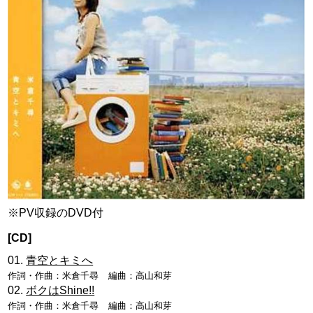
※PV収録のDVD付
[CD]
青空とキミへ
作詞・作曲：
米倉千尋
編曲：
高山和芽
ボクはShine!!
作詞・作曲：
米倉千尋
編曲：
高山和芽