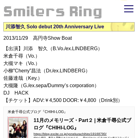
米倉千尋ファンサイト - Smilers Ring
川添智久 Solo debut 20th Anniversary Live
2013/11/29 高円寺Show Boat
【出演】川添 智久（B.Vo./ex.LINDBERG）
米倉千尋（Vo.）
大槻マキ（Vo.）
小柳”Cherry”昌法（Dr./ex.LINDBERG）
佐藤達哉（Key.）
大槻隆（G./ex.sepa/Dummy’s corporation）
DJ HACK
【チケット】ADV:￥4,500 DOOR:￥4,800（Drink別）
米倉千尋公式ブログ『CHIHI-LOG』
11月のメモリーズ・Part２ | 米倉千尋公式ブ
ログ『CHIHI-LOG』
https://blog.excite.co.jp/yonekurachihiro/19168790/
何やら明日、東京も雪降りそうだそうで、、空がざわついてるけれど一体どうなってん