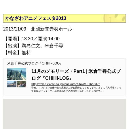
かなざわアニメフェスタ2013
2013/11/09 北國新聞赤羽ホール
【開場】13:30／開演 14:00
【出演】鵜島仁文、米倉千尋
【料金】無料
米倉千尋公式ブログ『CHIHI-LOG』
11月のメモリーズ・Part1 | 米倉千尋公式ブ
ログ『CHIHI-LOG』
https://blog.excite.co.jp/yonekurachihiro/19165337/
今ね、マンション全体の窓を業者さんがお掃除してくれてるの。まさに「大掃除！」っ
て表現がピッタリで、年の瀬感をこの窓掃除からビッシビシ感じて...