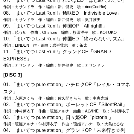
「まいてつ Last Run!!」れいなED「はじめてのこい」
作詞：カサンドラ 作・編曲：新井健史 歌：rino(CooRie)
「まいてつ Last Run!!」稀咲ED「Indivisible Love」
作詞：カサンドラ 作・編曲：新井健史 歌：奥井雅美
「まいてつ Last Run!!」仲国OP「All right!!」
作詞：暁うめ 作曲：Offshore 編曲：杉田洋平 歌：KOTOKO
「まいてつ Last Run!!」仲国ED「終わらないリズム」
作詞：LINDEN 作・編曲：岩嵜壮志 歌：茶太
「まいてつ Last Run!!」グランドOP「GRAND
EXPRESS」
作詞：カサンドラ 作・編曲：新井健史 歌：カサンドラ
[DISC 3]
「まいてつ pure station」ハチロクOP「レイル・ロマネ
スク」
作詞：永原さくら 作・編曲：佐久間きらら 歌：中恵光城
「まいてつ pure station」ポーレットOP「SilentRail」
作詞：仲村芽衣子 作曲：琉姫アルナ 編曲：ALVINE 歌：仲村芽衣子
「まいてつ pure station」日々姫OP「pictorial」
作詞：琉姫アルナ・仲村芽衣子 作曲：琉姫アルナ 歌：大島はるな
「まいてつ pure station」グランドOP「未来行き☆列