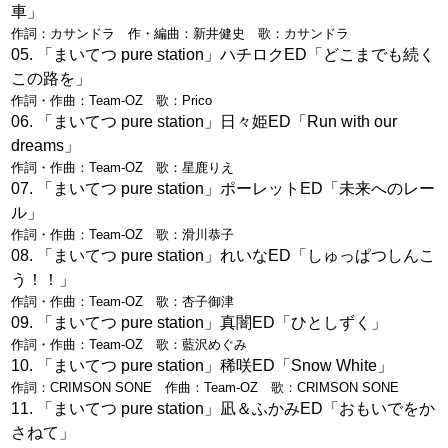
車」
作詞：カサンドラ 作・編曲：新井健史 歌：カサンドラ
「まいてつ pure station」ハチロクED「どこまでも続く
この路を」
作詞・作曲：Team-OZ 歌：Prico
「まいてつ pure station」日々姫ED「Run with our
dreams」
作詞・作曲：Team-OZ 歌：星鹿りえ
「まいてつ pure station」ポーレットED「未来へのレー
ル」
作詞・作曲：Team-OZ 歌：滑川恭子
「まいてつ pure station」れいなED「しゅっぱつしんこ
う！！」
作詞・作曲：Team-OZ 歌：杏子御津
「まいてつ pure station」真闇ED「ひとしずく」
作詞・作曲：Team-OZ 歌：藍沢めぐみ
「まいてつ pure station」稀咲ED「Snow White」
作詞：CRIMSON SONE 作曲：Team-OZ 歌：CRIMSON SONE
「まいてつ pure station」凪＆ふかみED「おもいでをか
さねて」