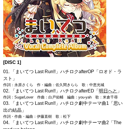
[DISC 1]
「まいてつ Last Run!!」ハチロクafterOP「ロオド・ラ
スト」
作詞：永原さくら 作・編曲：佐久間きらら 歌：中恵光城
「まいてつ Last Run!!」ハチロクafterED「
明日へと
」
作詞：SugarLover 作曲：白戸佑輔 編曲：you-yah 歌：米倉千尋
「まいてつ Last Run!!」ハチロク劇中テーマ曲1「思い
出の結晶」
作詞・作曲・編曲：伊藤直樹 歌：松下
「まいてつ Last Run!!」ハチロク劇中テーマ曲2「The