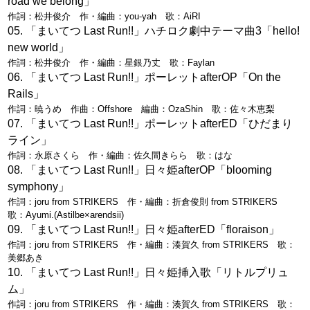
road we belong」
作詞：松井俊介 作・編曲：you-yah 歌：AiRI
「まいてつ Last Run!!」ハチロク劇中テーマ曲3「hello!
new world」
作詞：松井俊介 作・編曲：星銀乃丈 歌：Faylan
「まいてつ Last Run!!」ポーレットafterOP「On the
Rails」
作詞：暁うめ 作曲：Offshore 編曲：OzaShin 歌：佐々木恵梨
「まいてつ Last Run!!」ポーレットafterED「ひだまり
ライン」
作詞：永原さくら 作・編曲：佐久間きらら 歌：はな
「まいてつ Last Run!!」日々姫afterOP「blooming
symphony」
作詞：joru from STRIKERS 作・編曲：折倉俊則 from STRIKERS
歌：Ayumi.(Astilbe×arendsii)
「まいてつ Last Run!!」日々姫afterED「floraison」
作詞：joru from STRIKERS 作・編曲：湊賀久 from STRIKERS 歌：
美郷あき
「まいてつ Last Run!!」日々姫挿入歌「リトルプリュ
ム」
作詞：joru from STRIKERS 作・編曲：湊賀久 from STRIKERS 歌：