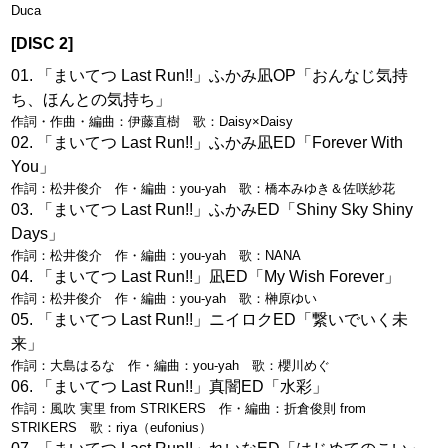
Duca
[DISC 2]
「まいてつ Last Run!!」ふかみ凪OP「おんなじ気持
ち、ほんとの気持ち」
作詞・作曲・編曲：伊藤直樹 歌：Daisy×Daisy
「まいてつ Last Run!!」ふかみ凪ED「Forever With
You」
作詞：松井俊介 作・編曲：you-yah 歌：橋本みゆき＆佐咲紗花
「まいてつ Last Run!!」ふかみED「Shiny Sky Shiny
Days」
作詞：松井俊介 作・編曲：you-yah 歌：NANA
「まいてつ Last Run!!」凪ED「My Wish Forever」
作詞：松井俊介 作・編曲：you-yah 歌：榊原ゆい
「まいてつ Last Run!!」ニイロクED「繋いでいく未
来」
作詞：大島はるな 作・編曲：you-yah 歌：櫻川めぐ
「まいてつ Last Run!!」真闇ED「水彩」
作詞：風吹 実里 from STRIKERS 作・編曲：折倉俊則 from
STRIKERS 歌：riya（eufonius）