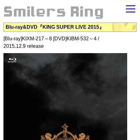
米倉千尋ファンサイト - Smilers Ring
Blu-ray&DVD『KING SUPER LIVE 2015』
[Blu-ray]KIXM-217～8 [DVD]KIBM-532～4 /
2015.12.9
release