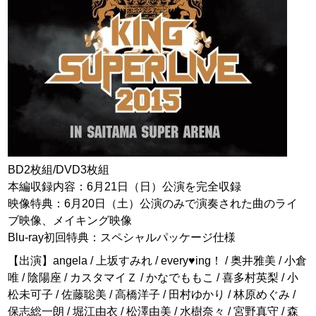
BD2枚組/DVD3枚組
本編収録内容：6月21日（日）公演を完全収録
映像特典：6月20日（土）公演のみで演奏された曲のライ
ブ映像、メイキング映像
Blu-ray初回特典：スペシャルパッケージ仕様
【出演】angela / 上坂すみれ / every♥ing！ / 奥井雅美 / 小倉
唯 / 陰陽座 / カスタマイＺ / かなでももこ / 喜多村英梨 / 小
松未可子 / 佐藤聡美 / 高橋洋子 / 田村ゆかり / 林原めぐみ /
保志総一朗 / 堀江由衣 / 松澤由美 / 水樹奈々 / 宮野真守 / 森