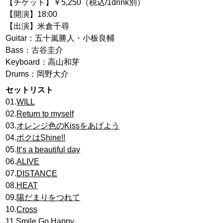
【チケット】￥5,250（税込/1drink別）
【開演】18:00
【出演】米倉千尋
Guitar：五十嵐勝人・小板良輔
Bass：古谷圭介
Keyboard：高山和芽
Drums：岡野大介
セットリスト
01.
WILL
02.
Return to myself
03.
オレンジ色のKissをあげよう
04.
ボクはShine!!
05.
It’s a beautiful day
06.
ALIVE
07.
DISTANCE
08.
HEAT
09.
陽だまりをつれて
10.
Cross
11.Smile Go Happy