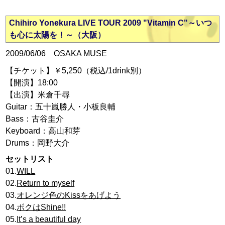
Chihiro Yonekura LIVE TOUR 2009 "Vitamin C"～いつ
も心に太陽を！～（大阪）
2009/06/06 OSAKA MUSE
【チケット】￥5,250（税込/1drink別）
【開演】18:00
【出演】米倉千尋
Guitar：五十嵐勝人・小板良輔
Bass：古谷圭介
Keyboard：高山和芽
Drums：岡野大介
セットリスト
01.
WILL
02.
Return to myself
03.
オレンジ色のKissをあげよう
04.
ボクはShine!!
05.
It’s a beautiful day