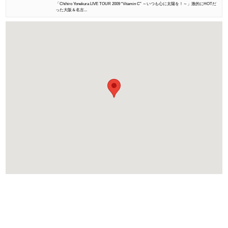
「Chihiro Yonekura LIVE TOUR 2009 “Vitamin C” ～いつも心に太陽を！～」激的にHOTだ
った大阪＆名古...