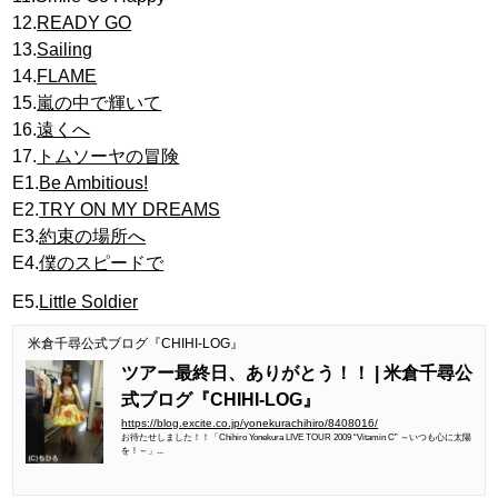
12.
READY GO
13.
Sailing
14.
FLAME
15.
嵐の中で輝いて
16.
遠くへ
17.
トムソーヤの冒険
E1.
Be Ambitious!
E2.
TRY ON MY DREAMS
E3.
約束の場所へ
E4.
僕のスピードで
E5.
Little Soldier
米倉千尋公式ブログ『CHIHI-LOG』
ツアー最終日、ありがとう！！ | 米倉千尋公
式ブログ『CHIHI-LOG』
https://blog.excite.co.jp/yonekurachihiro/8408016/
お待たせしました！！「Chihiro Yonekura LIVE TOUR 2009 “Vitamin C” ～いつも心に太陽
を！～」...