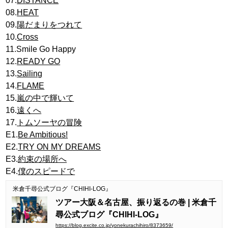
07.
DISTANCE
08.
HEAT
09.
陽だまりをつれて
10.
Cross
11.Smile Go Happy
12.
READY GO
13.
Sailing
14.
FLAME
15.
嵐の中で輝いて
16.
遠くへ
17.
トムソーヤの冒険
E1.
Be Ambitious!
E2.
TRY ON MY DREAMS
E3.
約束の場所へ
E4.
僕のスピードで
米倉千尋公式ブログ『CHIHI-LOG』
ツアー大阪＆名古屋、振り返るの巻 | 米倉千
尋公式ブログ『CHIHI-LOG』
https://blog.excite.co.jp/yonekurachihiro/8373659/