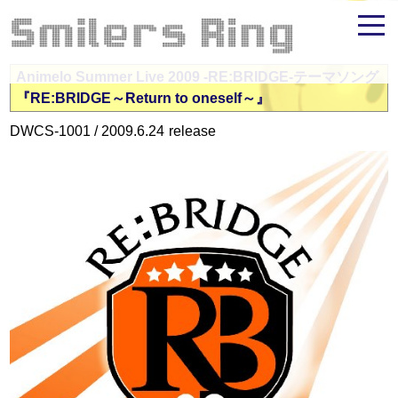
米倉千尋ファンサイト - Smilers Ring
Animelo Summer Live 2009 -RE:BRIDGE-テーマソング
『RE:BRIDGE～Return to oneself～』
DWCS-1001 /
2009.6.24
release