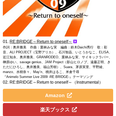
RE:BRIDGE～Return to oneself～
作詞：
奥井雅美
作曲：
栗林みな実
編曲：
鈴木Daichi秀行
歌：
彩
音、ALI PROJECT（宝野アリカ）、石川智晶、いとうかなこ、ELISA、
近江知永、奥井雅美、GRANRODEO、栗林みな実、サイキックラバー、
榊原ゆい、savage genius、JAM Project（影山ヒロノブ、遠藤正明、き
ただにひろし、奥井雅美、福山芳樹）、Suara、茅原実里、平野綾、
manzo、水樹奈々、May’n、桃井はるこ、米倉千尋
『Animelo Summer Live 2009 -RE:BRIDGE-』テーマソング
RE:BRIDGE～Return to oneself～（Instrumental）
Amazon
楽天ブックス