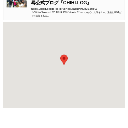
尋公式ブログ『CHIHI-LOG』
https://blog.excite.co.jp/yonekurachihiro/8373659/
「Chihiro Yonekura LIVE TOUR 2009 “Vitamin C” ～いつも心に太陽を！～」激的にHOTだ
った大阪＆名古...