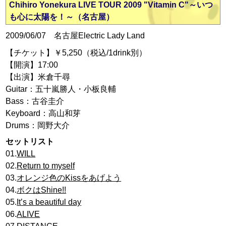
Chihiro Yonekura LIVE TOUR 2009 "Vitamin C"～いつ
も心に太陽を！～（名古屋）
2009/06/07 名古屋Electric Lady Land
【チケット】￥5,250（税込/1drink別）
【開演】17:00
【出演】米倉千尋
Guitar：五十嵐勝人・小板良輔
Bass：古谷圭介
Keyboard：高山和芽
Drums：岡野大介
セットリスト
01.
WILL
02.
Return to myself
03.
オレンジ色のKissをあげよう
04.
ボクはShine!!
05.
It’s a beautiful day
06.
ALIVE