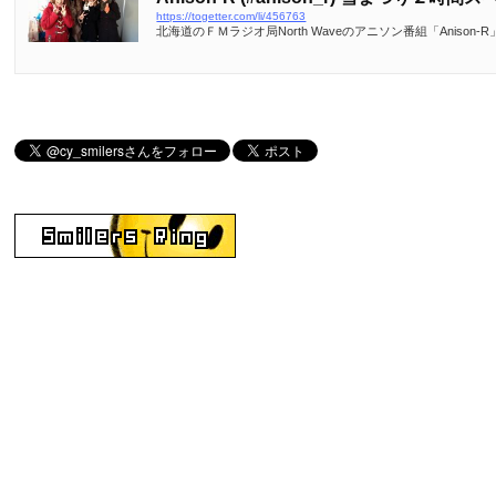
https://togetter.com/li/456763
北海道のＦＭラジオ局North Waveのアニソン番組「Anis