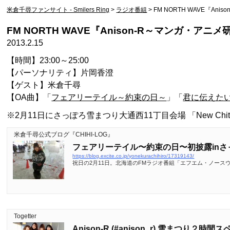
米倉千尋ファンサイト - Smilers Ring
>
ラジオ番組
>
FM NORTH WAVE『A
FM NORTH WAVE『Anison-R～マンガ・
2013.2.15
【時間】23:00～25:00
【パーソナリティ】片岡香澄
【ゲスト】米倉千尋
【OA曲】「
フェアリーテイル～約束の日～
」「
君に伝えた
※2月11日にさっぽろ雪まつり大通西11丁目会場 「New Chito
米倉千尋公式ブログ『CHIHI-LOG』
フェアリーテイル〜約束の日〜初披露inさっぽ
https://blog.excite.co.jp/yonekurachihiro/17319143/
祝日の2月11日。北海道のFMラジオ番組「エフエム・ノースウェ
Togetter
Anison-R (#anison_r) 雪まつり２時間スペ