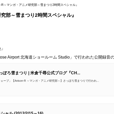
nison-R～マンガ・アニメ研究部～雪まつり2時間スペシャル』
アニメ研究部～雪まつり2時間スペシャル』
い
」
se Airport 北海道ショールーム Studio」で行われた公開録
ろ雪まつり | 米倉千尋公式ブログ『CH...
ーブ」【Anison-R ～マンガ・アニメ研究部～】さっぽろ雪まつりで行われ...
シャル (2012/2/15～16)