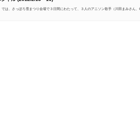
on-R」では、さっぽろ雪まつり会場で３日間にわたって、３人のアニソン歌手（川田まみさん、C