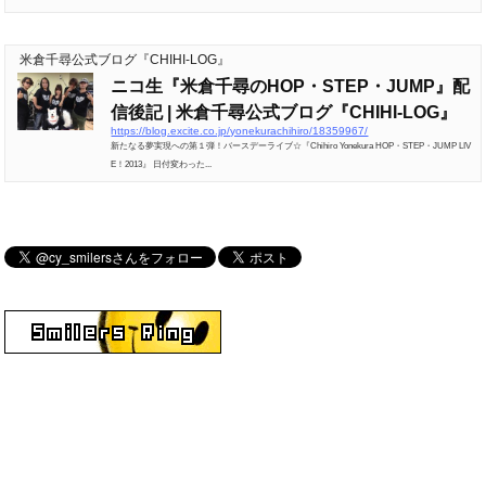
米倉千尋公式ブログ『CHIHI-LOG』
ニコ生『米倉千尋のHOP・STEP・JUMP』配
信後記 | 米倉千尋公式ブログ『CHIHI-LOG』
https://blog.excite.co.jp/yonekurachihiro/18359967/
新たなる夢実現への第１弾！バースデーライブ☆『Chihiro Yonekura HOP・STEP・JUMP LIV
E！2013』 日付変わった...