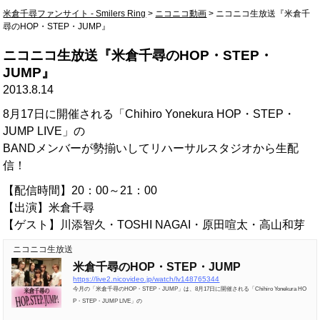
米倉千尋ファンサイト - Smilers Ring
>
ニコニコ動画
>
ニコニコ生放送『米倉千
尋のHOP・STEP・JUMP』
ニコニコ生放送『米倉千尋のHOP・STEP・
JUMP』
2013.8.14
8月17日に開催される「Chihiro Yonekura HOP・STEP・
JUMP LIVE」の
BANDメンバーが勢揃いしてリハーサルスタジオから生配
信！
【配信時間】20：00～21：00
【出演】米倉千尋
【ゲスト】川添智久・TOSHI NAGAI・原田喧太・高山和芽
ニコニコ生放送
米倉千尋のHOP・STEP・JUMP
https://live2.nicovideo.jp/watch/lv148765344
今月の「米倉千尋のHOP・STEP・JUMP」は、8月17日に開催される「Chihiro Yonekura HO
P・STEP・JUMP LIVE」の