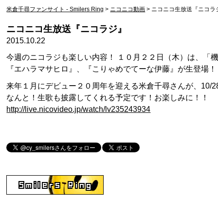
米倉千尋ファンサイト - Smilers Ring
>
ニコニコ動画
>
ニコニコ生放送『ニコラ
ニコニコ生放送『ニコラジ』
2015.10.22
今週のニコラジも楽しい内容！ １０月２２日（木）は、「
『エハラマサヒロ』、『こりゃめでてーな伊藤』が生登場！
来年１月にデビュー２０周年を迎える米倉千尋さんが、10/28リ
なんと！生歌も披露してくれる予定です！お楽しみに！！
http://live.nicovideo.jp/watch/lv235243934