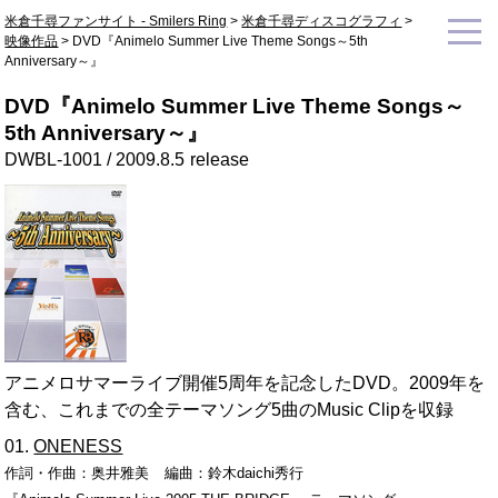
米倉千尋ファンサイト - Smilers Ring
>
米倉千尋ディスコグラフィ
>
映像作品
>
DVD『Animelo Summer Live Theme Songs～5th
Anniversary～』
DVD『Animelo Summer Live Theme Songs～
5th Anniversary～』
DWBL-1001 /
2009.8.5
release
アニメロサマーライブ開催5周年を記念したDVD。2009年を
含む、これまでの全テーマソング5曲のMusic Clipを収録
ONENESS
作詞・作曲：
奥井雅美
編曲：
鈴木daichi秀行