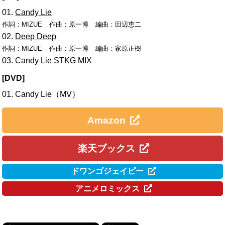
Candy Lie
作詞：
MIZUE
作曲：
原一博
編曲：
田辺恵二
Deep Deep
作詞：
MIZUE
作曲：
原一博
編曲：
家原正樹
Candy Lie STKG MIX
[DVD]
Candy Lie（MV）
Amazon
楽天ブックス
ドワンゴジェイピー
アニメロミックス