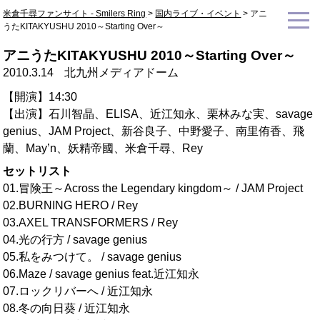
米倉千尋ファンサイト - Smilers Ring
>
国内ライブ・イベント
>
アニ
うたKITAKYUSHU 2010～Starting Over～
アニうたKITAKYUSHU 2010～Starting Over～
2010.3.14
北九州メディアドーム
【開演】14:30
【出演】石川智晶、ELISA、近江知永、栗林みな実、savage
genius、JAM Project、新谷良子、中野愛子、南里侑香、飛
蘭、May’n、妖精帝國、米倉千尋、Rey
セットリスト
01.冒険王～Across the Legendary kingdom～ / JAM Project
02.BURNING HERO / Rey
03.AXEL TRANSFORMERS / Rey
04.光の行方 / savage genius
05.私をみつけて。 / savage genius
06.Maze / savage genius feat.近江知永
07.ロックリバーへ / 近江知永
08.冬の向日葵 / 近江知永