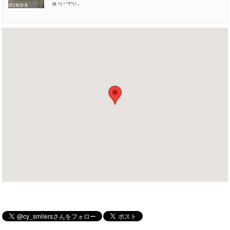
緒ヾ(〃^∇^)ﾉ...