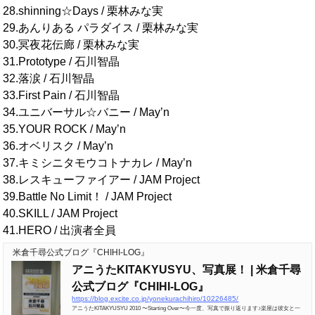
28.shinning☆Days / 栗林みな実
29.あんりある パラダイス / 栗林みな実
30.冥夜花伝廊 / 栗林みな実
31.Prototype / 石川智晶
32.落涙 / 石川智晶
33.First Pain / 石川智晶
34.ユニバーサル☆バニー / May’n
35.YOUR ROCK / May’n
36.オベリスク / May’n
37.キミシニタモウコトナカレ / May’n
38.レスキューファイアー / JAM Project
39.Battle No Limit！ / JAM Project
40.SKILL / JAM Project
41.HERO / 出演者全員
米倉千尋公式ブログ『CHIHI-LOG』
アニうたKITAKYUSYU、写真展！ | 米倉千尋
公式ブログ『CHIHI-LOG』
https://blog.excite.co.jp/yonekurachihiro/10226485/
アニうたKITAKYUSYU 2010 〜Starting Over〜今一度、写真で振り返ります♪楽屋は彼女と一