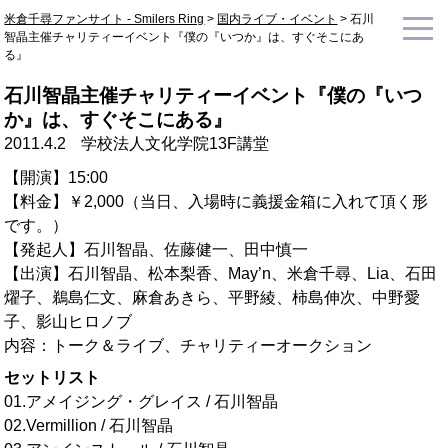
米倉千尋ファンサイト - Smilers Ring
>
国内ライブ・イベント
>
石川
智晶主催チャリティーイベント『僕の『いつか』は、すぐそこにあ
る』
石川智晶主催チャリティーイベント『僕の『いつ
か』は、すぐそこにある』
2011.4.2
学校法人文化学院13F講堂
【開演】15:00
【料金】￥2,000（当日、入場時に義援金箱に入れて頂く形
です。）
【発起人】石川智晶、佐藤健一、田中慎一
【出演】石川智晶、松本梨香、May’n、米倉千尋、Lia、石田
燿子、鵜島仁文、麻倉あきら、平野綾、柿島伸次、中野愛
子、影山ヒロノブ
内容：トーク＆ライブ、チャリティーオークション
セットリスト
01.アメイジング・グレイス / 石川智晶
02.Vermillion / 石川智晶