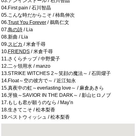
03.アンインストール / 石川智晶
04.First pain / 石川智晶
05.こんな時だからこそ / 柿島伸次
06.
Trust You Forever
/ 鵜島仁文
07.
鳥の詩
/ Lia
08.新曲 / Lia
09.
スピカ
/ 米倉千尋
10.
FRIENDS
/ 米倉千尋
11.さくらチップ / 中野愛子
12.二ヶ領用水 / manzo
13.STRIKE WITCHES 2～笑顔の魔法～ / 石田燿子
14.Float～空の彼方で～ / 近江知永
15.真夜中の虹～everlasting love～ / 麻倉あきら
16.牙狼～SAVIOR IN THE DARK～ / 影山ヒロノブ
17.もしも君が願うのなら / May’n
18.生きてこそ / 松本梨香
19.ベストウィッシュ / 松本梨香