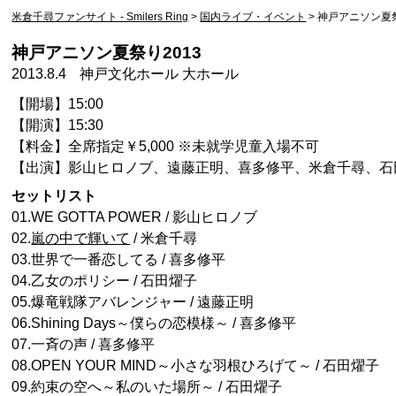
米倉千尋ファンサイト - Smilers Ring
>
国内ライブ・イベント
>
神戸アニソン夏祭
神戸アニソン夏祭り2013
2013.8.4
神戸文化ホール 大ホール
【開場】15:00
【開演】15:30
【料金】全席指定￥5,000 ※未就学児童入場不可
【出演】影山ヒロノブ、遠藤正明、喜多修平、米倉千尋、石
セットリスト
01.WE GOTTA POWER / 影山ヒロノブ
02.
嵐の中で輝いて
/ 米倉千尋
03.世界で一番恋してる / 喜多修平
04.乙女のポリシー / 石田燿子
05.爆竜戦隊アバレンジャー / 遠藤正明
06.Shining Days～僕らの恋模様～ / 喜多修平
07.一斉の声 / 喜多修平
08.OPEN YOUR MIND～小さな羽根ひろげて～ / 石田燿子
09.約束の空へ～私のいた場所～ / 石田燿子