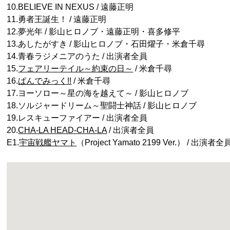
10.BELIEVE IN NEXUS / 遠藤正明
11.勇者王誕生！ / 遠藤正明
12.夢光年 / 影山ヒロノブ・遠藤正明・喜多修平
13.あしたがすき / 影山ヒロノブ・石田燿子・米倉千尋
14.青春ラジメニアのうた / 出演者全員
15.
フェアリーテイル～約束の日～
/ 米倉千尋
16.
ぱんでみっく!!
/ 米倉千尋
17.ヨーソロー～星の海を越えて～ / 影山ヒロノブ
18.ソルジャードリーム～聖闘士神話 / 影山ヒロノブ
19.レスキューファイアー / 出演者全員
20.
CHA-LA HEAD-CHA-LA
/ 出演者全員
E1.
宇宙戦艦ヤマト
（Project Yamato 2199 Ver.） / 出演者全