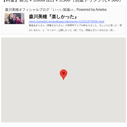
森川美穂オフィシャルブログ「い～い加減♪♪」Powered by Ameba
森川美穂『楽しかった』
https://ameblo.jp/morikawa-miho/entry-12221975006.html
麻倉あきらさん（斉藤さおりさん）の30周年ライブが終わりました。久しぶりに歌った「君
がいるから」と「ヤッホー」は難しかった（笑）でも、間違えずにハモれたわ（笑…