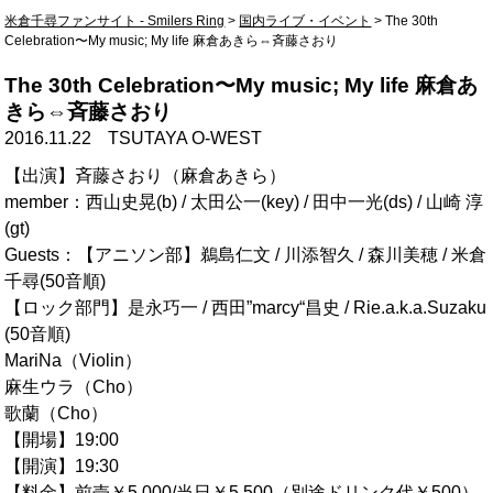
米倉千尋ファンサイト - Smilers Ring
>
国内ライブ・イベント
>
The
30th Celebration〜My music; My life 麻倉あきら⇔斉藤さおり
The 30th Celebration〜My music; My life 麻倉あ
きら⇔斉藤さおり
2016.11.22
TSUTAYA O-WEST
【出演】斉藤さおり（麻倉あきら）
member：西山史晃(b) / 太田公一(key) / 田中一光(ds) / 山崎 淳
(gt)
Guests：【アニソン部】鵜島仁文 / 川添智久 / 森川美穂 / 米倉
千尋(50音順)
【ロック部門】是永巧一 / 西田”marcy“昌史 / Rie.a.k.a.Suzaku
(50音順)
MariNa（Violin）
麻生ウラ（Cho）
歌蘭（Cho）
【開場】19:00
【開演】19:30
【料金】前売￥5,000/当日￥5,500（別途ドリンク代￥500）